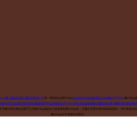
.cn
內蒙古鑫誠鴻運金屬制品有限公司
是一家經(jīng)營(yíng)
包頭鋁藝
,
包頭鋁藝護欄
,
包頭鐵藝大門(mén)
廠(chǎn
圍欄
,
呼和浩特鋁藝
,
呼和浩特鋁藝護欄
,
呼和浩特鐵藝大門(mén)
,
呼和浩特鋁藝圍欄
,
鄂爾多斯鋁藝
,
鄂爾多斯鋁藝護欄
,
分來(lái)源于公共網(wǎng)絡(luò )或者素材網(wǎng)站，凡圖文未署名者均為原始狀況，但作者發(fā)現后可告知
網(wǎng)站不承擔任何責任。