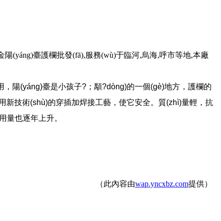
陽(yáng)臺護欄批發(fā),服務(wù)于臨河,烏海,呼市等地,本廠
，陽(yáng)臺是小孩子?；顒?dòng)的一個(gè)地方，護欄的
shù)的穿插加焊接工藝，使它安全。質(zhì)量輕，抗
使用量也逐年上升。
（此內容由
wap.yncxbz.com
提供）