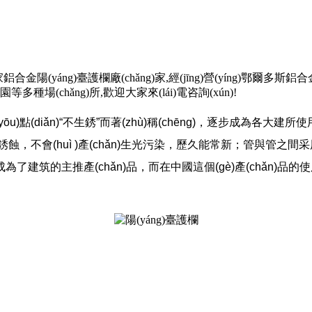
áng)臺護欄廠(chǎng)家,經(jīng)營(yíng)鄂爾多斯鋁合金
校園等多種場(chǎng)所,歡迎大家來(lái)電咨詢(xún)!
u)點(diǎn)“不生銹”而著(zhù)稱(chēng)，逐步成為各大建所使用
(huì )產(chǎn)生光污染，歷久能常新；管與管之間采用新技術(
筑的主推產(chǎn)品，而在中國這個(gè)產(chǎn)品的