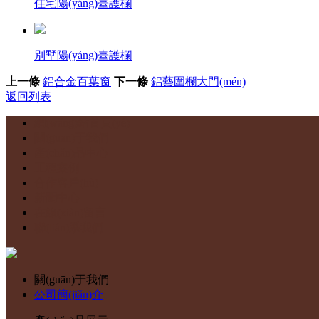
住宅陽(yáng)臺護欄
別墅陽(yáng)臺護欄
上一條
鋁合金百葉窗
下一條
鋁藝圍欄大門(mén)
返回列表
網(wǎng)站首頁(yè)
關(guān)于我們
產(chǎn)品中心
工程案例
合作客戶(hù)
新聞中心
在線(xiàn)留言
聯(lián)系我們
關(guān)于我們
公司簡(jiǎn)介