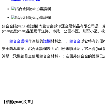
鋁合金陽(yáng)臺護欄
內蒙古鑫誠鴻運金屬制品有限公司是一家鋁合金陽(y
(chǎng)產(chǎn)品適用于道路、市政、公園小區、別墅小區、
鋁合金護欄
作為新的
護欄
材料之一。
鋁合金
以它特有的優(yō
安全猶為重要。鋁合金護欄表面采用粉末噴涂后，它不會(huì )銹蝕，不會
沖擊（飛機都是全使用鋁合金材料）；在國外鋁合金的護欄已成為了建
【相關(guān)文章】