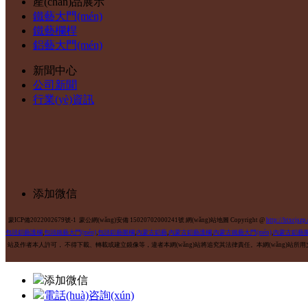
產(chǎn)品展示
鐵藝大門(mén)
鐵藝欄桿
鋁藝大門(mén)
新聞中心
公司新聞
行業(yè)資訊
添加微信
蒙ICP備2022002679號-1
蒙公網(wǎng)安備 15020702000241號
網(wǎng)站地圖
Copyright @
http://btxcjszp
包頭鋁藝護欄
,
包頭鐵藝大門(mén)
,
包頭鋁藝圍欄
,
內蒙古鋁藝
,
內蒙古鋁藝護欄
,
內蒙古鐵藝大門(mén)
,
內蒙古鋁藝
站及作者本人許可， 不得下載、轉載或建立鏡像等，違者本網(wǎng)站將追究其法律責任。本網(wǎng)站所用文字圖片部
添加微信
電話(huà)咨詢(xún)