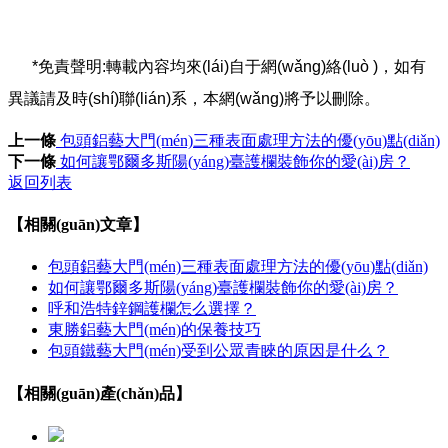
*免責聲明:轉載內容均來(lái)自于網(wǎng)絡(luò )，如有
異議請及時(shí)聯(lián)系，本網(wǎng)將予以刪除。
上一條
包頭鋁藝大門(mén)三種表面處理方法的優(yōu)點(diǎn)
下一條
如何讓鄂爾多斯陽(yáng)臺護欄裝飾你的愛(ài)房？
返回列表
【相關(guān)文章】
包頭鋁藝大門(mén)三種表面處理方法的優(yōu)點(diǎn)
如何讓鄂爾多斯陽(yáng)臺護欄裝飾你的愛(ài)房？
呼和浩特鋅鋼護欄怎么選擇？
東勝鋁藝大門(mén)的保養技巧
包頭鐵藝大門(mén)受到公眾青睞的原因是什么？
【相關(guān)產(chǎn)品】