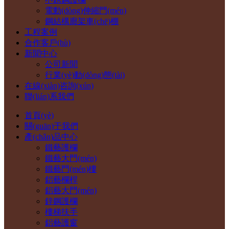
電動(dòng)伸縮門(mén)
鋼結構廊架車(chē)棚
工程案例
合作客戶(hù)
新聞中心
公司新聞
行業(yè)動(dòng)態(tài)
在線(xiàn)咨詢(xún)
聯(lián)系我們
首頁(yè)
關(guān)于我們
產(chǎn)品中心
鐵藝護欄
鐵藝大門(mén)
鐵藝門(mén)樓
鋁藝欄桿
鋁藝大門(mén)
鋅鋼護欄
樓梯扶手
鋁藝護窗