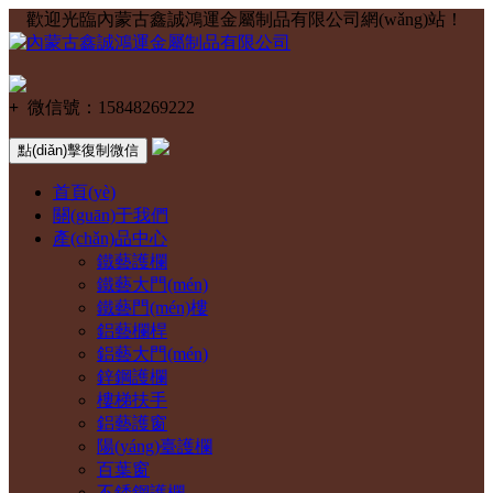
歡迎光臨內蒙古鑫誠鴻運金屬制品有限公司網(wǎng)站！
+
微信號：
15848269222
點(diǎn)擊復制微信
首頁(yè)
關(guān)于我們
產(chǎn)品中心
鐵藝護欄
鐵藝大門(mén)
鐵藝門(mén)樓
鋁藝欄桿
鋁藝大門(mén)
鋅鋼護欄
樓梯扶手
鋁藝護窗
陽(yáng)臺護欄
百葉窗
不銹鋼護欄