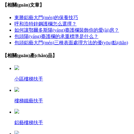
【相關(guān)文章】
東勝鋁藝大門(mén)的保養技巧
呼和浩特鋅鋼護欄怎么選擇？
如何讓鄂爾多斯陽(yáng)臺護欄裝飾你的愛(ài)房？
包頭陽(yáng)臺護欄的承重標準是什么？
包頭鋁藝大門(mén)三種表面處理方法的優(yōu)點(diǎn)
【相關(guān)產(chǎn)品】
小區樓梯扶手
樓梯鐵藝扶手
鋁藝樓梯扶手