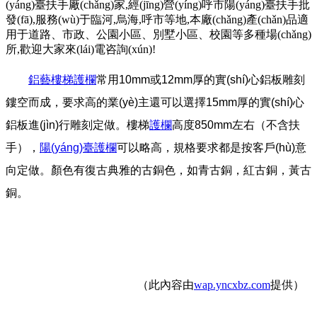
(yáng)臺扶手廠(chǎng)家,經(jīng)營(yíng)呼市陽(yáng)臺扶手批
發(fā),服務(wù)于臨河,烏海,呼市等地,本廠(chǎng)產(chǎn)品適
用于道路、市政、公園小區、別墅小區、校園等多種場(chǎng)
所,歡迎大家來(lái)電咨詢(xún)!
鋁藝樓梯護欄
常用10mm或12mm厚的實(shí)心鋁板雕刻
鏤空而成，要求高的業(yè)主還可以選擇15mm厚的實(shí)心
鋁板進(jìn)行雕刻定做。樓梯
護欄
高度850mm左右（不含扶
手），
陽(yáng)臺護欄
可以略高，規格要求都是按客戶(hù)意
向定做。顏色有復古典雅的古銅色，如青古銅，紅古銅，黃古
銅。
（此內容由
wap.yncxbz.com
提供）