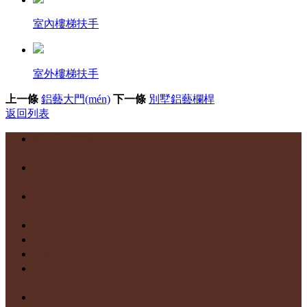
室內樓梯扶手
室外樓梯扶手
上一條
鋁藝大門(mén)
下一條
別墅鋁藝欄桿
返回列表
網(wǎng)站首
頁(yè)
關(guān)于我
們
產(chǎn)品中
心
工程案例
合作客戶(hù)
新聞中心
在線(xiàn)留
言
聯(lián)系我們