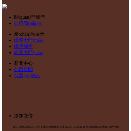
關(guān)于我們
公司簡(jiǎn)介
產(chǎn)品展示
鐵藝大門(mén)
鐵藝欄桿
鋁藝大門(mén)
新聞中心
公司新聞
行業(yè)資訊
添加微信
蒙ICP備2022002679號-1
蒙公網(wǎng)安備 15020702000241號
網(wǎng)站地圖
Copyright