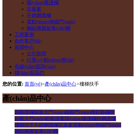
陽(yáng)臺護欄
百葉窗
不銹鋼護欄
電動(dòng)伸縮門(mén)
鋼結構廊架車(chē)棚
工程案例
合作客戶(hù)
新聞中心
公司新聞
行業(yè)動(dòng)態(tài)
在線(xiàn)咨詢(xún)
聯(lián)系我們
您的位置:
首頁(yè)
>
產(chǎn)品中心
>
樓梯扶手
產(chǎn)品中心
鐵藝護欄
鐵藝大門(mén)
鐵藝門(mén)樓
鋁藝欄桿
鋁藝大門(mén)
鋁藝護窗
陽(yáng)臺護欄
鋅鋼護欄
樓梯扶手
不銹鋼護欄
百葉窗
電動(dòng)伸縮門(mén)
鋼結構廊架車(chē)棚