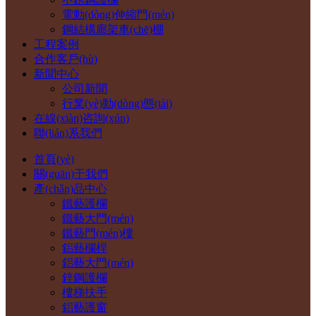
電動(dòng)伸縮門(mén)
鋼結構廊架車(chē)棚
工程案例
合作客戶(hù)
新聞中心
公司新聞
行業(yè)動(dòng)態(tài)
在線(xiàn)咨詢(xún)
聯(lián)系我們
首頁(yè)
關(guān)于我們
產(chǎn)品中心
鐵藝護欄
鐵藝大門(mén)
鐵藝門(mén)樓
鋁藝欄桿
鋁藝大門(mén)
鋅鋼護欄
樓梯扶手
鋁藝護窗