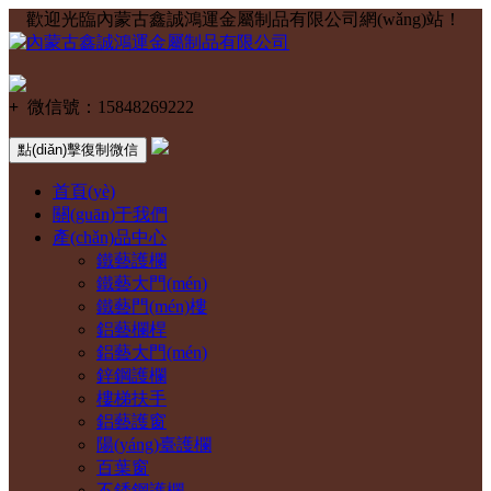
歡迎光臨內蒙古鑫誠鴻運金屬制品有限公司網(wǎng)站！
+
微信號：
15848269222
點(diǎn)擊復制微信
首頁(yè)
關(guān)于我們
產(chǎn)品中心
鐵藝護欄
鐵藝大門(mén)
鐵藝門(mén)樓
鋁藝欄桿
鋁藝大門(mén)
鋅鋼護欄
樓梯扶手
鋁藝護窗
陽(yáng)臺護欄
百葉窗
不銹鋼護欄