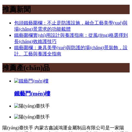
推薦新聞
包頭鐵藝圍欄：不止是防護設施，融合工藝美學(xué)與
場(chǎng)景需求的功能載體
鐵藝圍欄實(shí)用設計與養護指南：從風(fēng)格選擇到
長(cháng)效維護技巧
鐵藝圍欄：兼具美學(xué)與防護的場(chǎng)景裝飾，設
計、工藝與養護全指南
推薦產(chǎn)品
鐵藝門(mén)樓
陽(yáng)臺扶手
內蒙古鑫誠鴻運金屬制品有限公司是一家陽