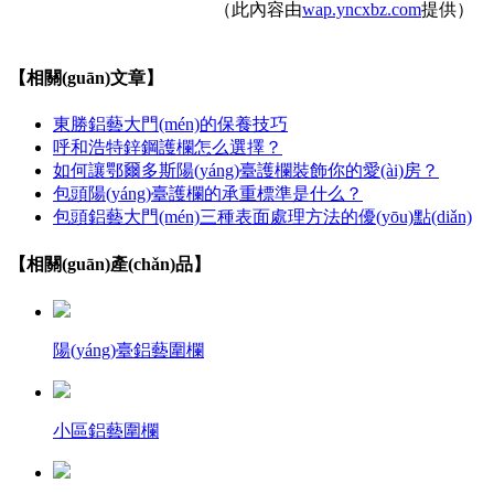
（此內容由
wap.yncxbz.com
提供）
【相關(guān)文章】
東勝鋁藝大門(mén)的保養技巧
呼和浩特鋅鋼護欄怎么選擇？
如何讓鄂爾多斯陽(yáng)臺護欄裝飾你的愛(ài)房？
包頭陽(yáng)臺護欄的承重標準是什么？
包頭鋁藝大門(mén)三種表面處理方法的優(yōu)點(diǎn)
【相關(guān)產(chǎn)品】
陽(yáng)臺鋁藝圍欄
小區鋁藝圍欄