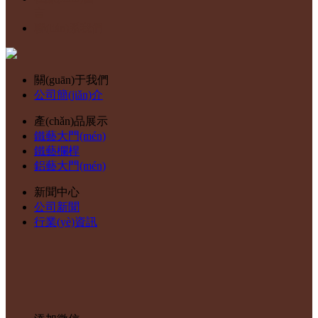
言
聯(lián)系我們
關(guān)于我們
公司簡(jiǎn)介
產(chǎn)品展示
鐵藝大門(mén)
鐵藝欄桿
鋁藝大門(mén)
新聞中心
公司新聞
行業(yè)資訊