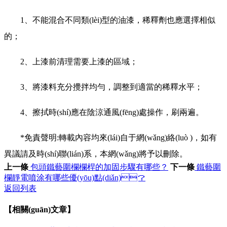
1、不能混合不同類(lèi)型的油漆，稀釋劑也應選擇相似
的；
2、上漆前清理需要上漆的區域；
3、將漆料充分攪拌均勻，調整到適當的稀釋水平；
4、擦拭時(shí)應在陰涼通風(fēng)處操作，刷兩遍。
*免責聲明:轉載內容均來(lái)自于網(wǎng)絡(luò )，如有
異議請及時(shí)聯(lián)系，本網(wǎng)將予以刪除。
上一條
包頭鐵藝圍欄欄桿的加固步驟有哪些？
下一條
鐵藝圍
欄靜電噴涂有哪些優(yōu)點(diǎn)？
返回列表
【相關(guān)文章】